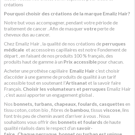
créations
Pourquoi choisir des créations
de la marque Emaliz Hair?
Notre but vous accompagner, pendant votre période de
traitement de cancer . Afin de masquer
votre
perte de
cheveux dus au cancer.
Chez Emaliz Hair ,
l
a qualité de nos créations de
perruques
médicale
et accessoires capillaires est notre Fondement de
départ , en faisant de nos produits 100 % français, des
produits haut de gamme à un
Prix accessible
pour chacun.
Acheter une prothèse capillaire
Emaliz Hair
c’est choisir
d’accéder à une gamme de produits de qualité à un tarif
accessible tout en soutenant l'
Artisanat
et la savoir faire
Français.
Choisir les volumateurs et perruques
Emaliz Hair
, c’est aussi apporter un engagement global .
Nos
bonnets,
turbans,
chapeaux
,
foulards, casquettes
en
tissu coton, coton bio , fibres de
bambou
, tissus
viscose
, lins
font très peu de chemin avant d’arriver à vous . Nous
souhaitons vous offrir des
bonnets et foulards
de haute
qualité réalisés dans le respect d’un
savoir-
faire
.
Chaque
perruque, bonnet ou turban est unique.