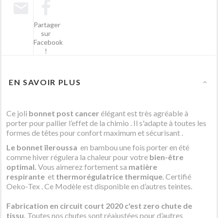
Partager
sur
Facebook
!
EN SAVOIR PLUS
Ce joli
bonnet post cancer
élégant est très agréable à
porter pour pallier l’effet de la chimio
. Il s'adapte à toutes les
formes de têtes pour confort maximum et sécurisant .
Le
bonnet îleroussa
en bambou
une fois porter en été
comme hiver régulera
la chaleur pour votre
bien-être
optimal.
Vous aimerez fortement sa
matière
respirante
et
thermo
régulatrice
thermique
.
Certifié
Oeko-Tex .
Ce Modèle est disponible en d’autres teintes.
Fabrication en circuit court 2020 c'est zero chute de
tissu.
Toutes nos chutes sont réajustées pour d’autres