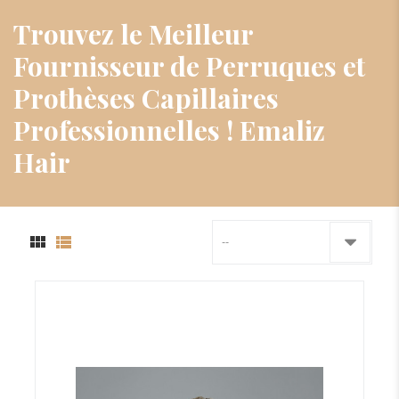
Trouvez le Meilleur
Fournisseur de Perruques et
Prothèses Capillaires
Professionnelles ! Emaliz
Hair
--