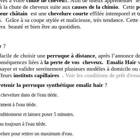
ives à votre
chute de cheveu
x. Afin de mieux appréhender le 
 à la chute de cheveux suite aux
causes de la chimio
. Cette
p
leur châtain
est une
chevelure courte
effilée intemporel et t
s. Grâce à sa coupe stylée et malicieuse, très tendance. Cette
era beauté et bien être au quotidien.
r ?
 facile de choisir une
perruque à distance
, après l’annonce de
conséquences liées à
la perte de vos cheveux. Emaliz Hair
v
ssayer et valider sereinement plusieurs modèles à domicile ou
ffeurs
instituts capillaires
.
Voir les conditions de prêt d'essa
tenir la perruque synthétique emaliz hair
?
 chevelure dans de l'eau tiède.
ment à l'eau tiède.
nditionneur et laissez poser 5 minutes.
u toujours à l'eau tiède.
elure pour retirer un maximum d'eau.