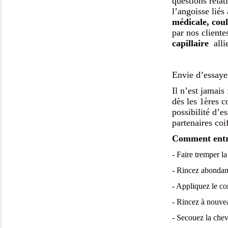
questions relat
l’angoisse liés
médicale, cou
par nos cliente
capillaire
alli
Envie d’essaye
Il n’est jamais
dès les 1ères 
possibilité d’e
partenaires coi
Comment entre
- Faire tremper la
- Rincez abondam
- Appliquez le co
- Rincez à nouvea
- Secouez la chev