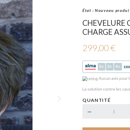
État :
Nouveau produi
CHEVELURE C
CHARGE ASS
299,00 €
2
3
4
ER
Aucun avis pour
La solution contre les ca
QUANTITÉ