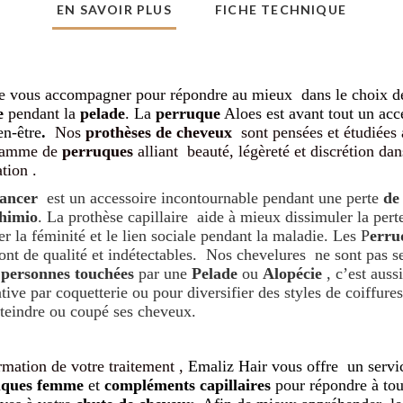
EN SAVOIR PLUS
FICHE TECHNIQUE
de vous accompagner pour répondre au mieux dans le choix d
e
pendant la
pelade
.
La
perruque
Aloes
est avant tout un acc
en-être
.
Nos
prothèses de cheveux
sont pensées et étudiées 
 gamme de
perruques
alliant beauté, légèreté et discrétion da
ation .
cancer
est un accessoire incontournable pendant une perte
de
himio
. La prothèse capillaire aide à mieux dissimuler la per
er la féminité et le lien sociale pendant la maladie. Les P
erru
ont de qualité et indétectables. Nos chevelures ne sont pas 
x
personnes touchées
par une
Pelade
ou
Alopécie
, c’est auss
ative par coquetterie ou pour diversifier des styles de coiffure
 teindre ou coupé ses cheveux.
rmation de votre traitement
,
Emaliz Hair
vous offre un servi
uques femme
et
compléments capillaires
pour répondre à tou