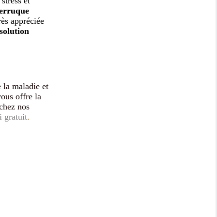
stress et
erruque
rès appréciée
solution
 la maladie et
ous offre la
 chez nos
i gratuit
.