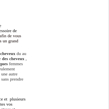
e
essoire de
afin de vous
ns un
grand
 cheveux
du au
te
des
cheveux
,
ques
femmes
seulement
i une autre
s sans prendre
ce et plusieurs
tes vos