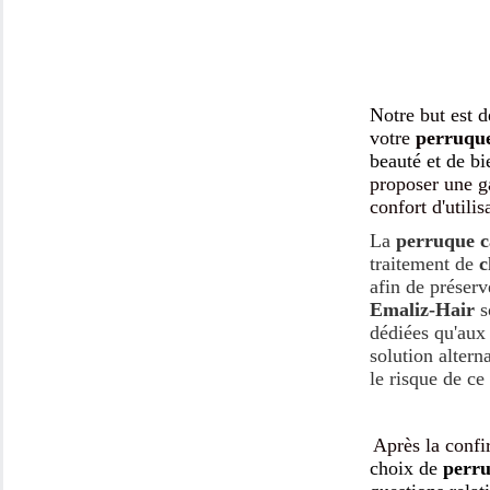
Notre but est 
votre
perruqu
beauté et de bi
proposer une
confort
d'utilis
La
perruque 
traitement de
c
afin de préserv
Emaliz-Hair
s
dédiées qu'au
solution altern
le risque de ce
Après la confi
choix de
perr