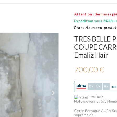
Attention : dernières piè
Expédition sous 24/48H (
État :
Nouveau produi
TRES BELLE 
COUPE CARRE
Emaliz Hair
700,00 €
2
3
4
ER
Lire l'avis
Note moyenne :
5
/5 Nombr
Cette Perruque AURA Succè
suprême de...