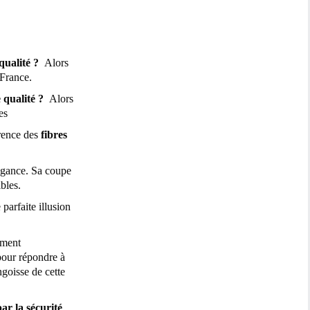
qualité ?
Alors
 France.
 qualité ?
Alors
es
érence des
fibres
égance. Sa coupe
ibles.
parfaite illusion
ement
pour répondre à
angoisse de cette
r la sécurité