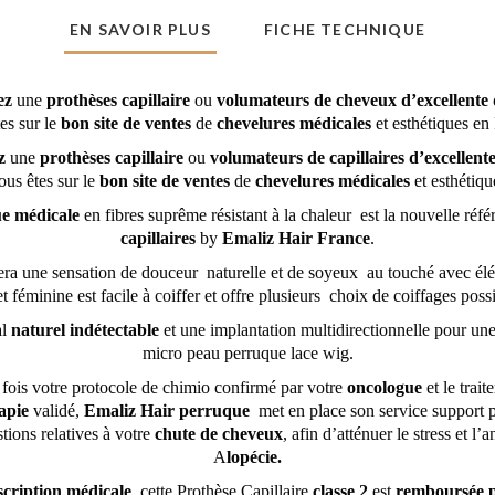
EN SAVOIR PLUS
FICHE TECHNIQUE
ez
une
prothèses capillaire
ou
volumateurs de cheveux d’excellente 
es sur le
bon site de ventes
de
chevelures médicales
et esthétiques en
ez
une
prothèses capillaire
ou
volumateurs de capillaires d’excellente
ous êtes sur le
bon site de ventes
de
chevelures médicales
et esthétiqu
ue
médicale
en fibres suprême résistant à la chaleur est la nouvelle réf
capillaires
by
Emaliz Hair France
.
ra une sensation de douceur naturelle et de soyeux au touché avec él
et féminine est facile à coiffer et offre plusieurs choix de coiffages poss
al
naturel indétectable
et une implantation multidirectionnelle pour une 
micro peau perruque lace wig.
fois votre protocole de chimio confirmé par votre
oncologue
et le trait
apie
validé,
Emaliz Hair perruque
met en place son service support 
tions relatives à votre
chute de cheveux
, afin d’atténuer le stress et l’
A
lopécie.
scription médicale
, cette Prothèse Capillaire
classe 2
est
remboursée pa