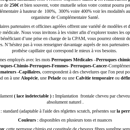
ur de
250€
et bien souvent, votre mutuelle selon votre contrat pourra pré
émentaire à hauteur de 100%, 300% voire 400% voir les modalités au
organisme de Complémentaire Santé.
aires partenaires et officines agréées offrent une variété de modèles et d
e médicale. Nous vous invitons à les visiter afin d’explorer toutes les o
 bénéficiant d’une prise en charge de la CPAM, vous pourrez obtenir d
s. N’hésitez pas à vous renseigner davantage auprès de nos partenaires 
prothèse capillaire qui correspond le mieux à vos besoins.
rmes employés avec les mots
Perruques Médicales
–
Perruques chimi
ruques-Chimio
-
Perruques-Femmes
-
Perruques-Cancer
-Complémen
mateurs -Capillaires
, correspondent à des chevelures que l'on peut por
d on à une
Alopécie
, une
Pelade
ou une
Calvitie temporaire
ou
défin
ilament
( lace indetectable ) :
Implantation frontale cheveu par cheve
absolument naturel .
: standard (adaptable à l'aide des réglettes scratch, présentes sur
la per
Couleurs
: disponibles en plusieurs tons et nuances
on
: cette perruque chimio est constituée de cheveux fibres suprême semi