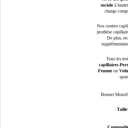
sociale
à haute
charge compl
Nos centres capill
prothèse capillair
De plus, en
supplémentaire
Tous les te
capillaires
-
Per
Femme
ou
Volu
quan
Bonnet Monof
Taille
Compositi