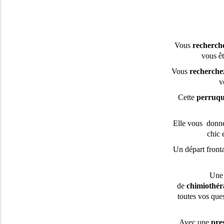
Vous
recherch
vous êt
Vous
recherch
v
Cette
perruq
Elle vous donne
chic 
Un départ front
Une 
de
chimiothér
toutes vos ques
Avec une
pre