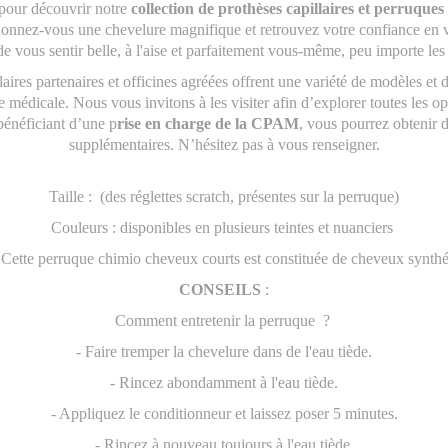
 pour découvrir notre
collection de prothèses capillaires et perruques
nnez-vous une chevelure magnifique et retrouvez votre confiance en 
e vous sentir belle, à l'aise et parfaitement vous-même, peu importe les
aires partenaires et officines agréées offrent une variété de modèles et d
e médicale. Nous vous invitons à les visiter afin d’explorer toutes les o
bénéficiant d’une p
rise en charge de la CPAM
, vous pourrez obtenir 
supplémentaires. N’hésitez pas à vous renseigner.
Taille : (des réglettes scratch, présentes sur la perruque)
Couleurs : disponibles en plusieurs teintes et nuanciers
Cette perruque chimio cheveux courts est constituée de cheveux synthét
CONSEILS
:
Comment entretenir la perruque
?
- Faire tremper la chevelure dans de l'eau tiède.
- Rincez abondamment à l'eau tiède.
- Appliquez le conditionneur et laissez poser 5 minutes.
- Rincez à nouveau toujours à l'eau tiède.