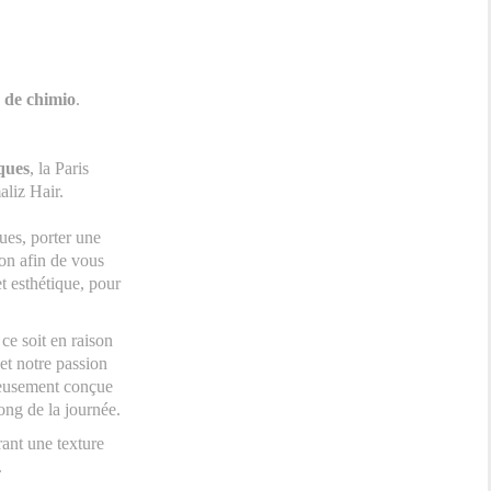
s de chimio
.
uques
, la Paris
liz Hair.
ues, porter une
ion afin de vous
t esthétique, pour
 ce soit en raison
 et notre passion
neusement conçue
long de la journée.
ant une texture
.