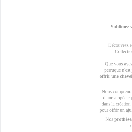
Sublimez v
Découvrez en
Collecti
Que vous ayez 
perruque n'est 
offrir une cheve
Nous comprenons
d'une alopécie p
dans la création
pour offrir un aju
Nos
prothèses