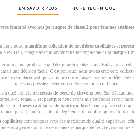
EN SAVOIR PLUS
FICHE TECHNIQUE
otre féminité avec nos perruques de classe 2 pour femmes atteinte
 ligne notre
magnifique collection de prothèses capillaires et perr
on New Hair, conçue avec le savoir-faire incomparable de la marque Ema
besoin d'une prothèse capillaire pour des raisons médicales ou esthétiq
jamais une décision facile. C'est pourquoi nous avons créé cette collect
lure
de remplacement qui combine confort, aspect naturel indétectable e
que vous puissiez rester vous-même en toute confianc
e
.
 à quel point le
processus de perte de cheveux
peut être délicat, que
artielle ou totale. C'est pourquoi nous avons mis tout notre savoir-faire
 de ces
prothèses capillaires de haute qualité
. Chaque pièce est soig
stement parfait, une sensation de légèreté et un confort optimal tout au 
 capillaires
sont conçues avec des matériaux de qualité supérieure, offr
douce et soyeuse qui imite de manière remarquable les cheveux naturels