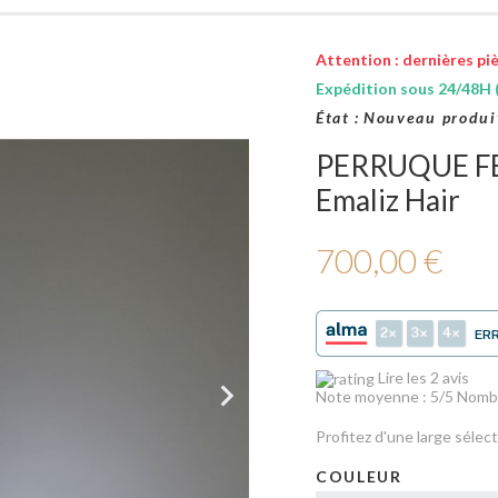
Attention : dernières piè
Expédition sous 24/48H (
État :
Nouveau produi
PERRUQUE FE
Emaliz Hair
700,00 €
2
3
4
ER
Lire les 2 avis
Note moyenne :
5
/5 Nombr
Profitez d'une large sélec
COULEUR